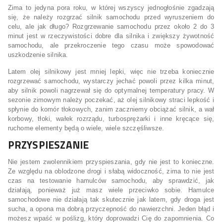
Zima to jedyna pora roku, w której wszyscy jednogłośnie zgadzają
się, że należy rozgrzać silnik samochodu przed wyruszeniem do
celu, ale jak długo? Rozgrzewanie samochodu przez około 2 do 3
minut jest w rzeczywistości dobre dla silnika i zwiększy żywotność
samochodu, ale przekroczenie tego czasu może spowodować
uszkodzenie silnika.
Latem olej silnikowy jest mniej lepki, więc nie trzeba koniecznie
rozgrzewać samochodu, wystarczy jechać powoli przez kilka minut,
aby silnik powoli nagrzewał się do optymalnej temperatury pracy. W
sezonie zimowym należy poczekać, aż olej silnikowy straci lepkość i
spłynie do komór tłokowych, zanim zaczniemy obciążać silnik, a wał
korbowy, tłoki, wałek rozrządu, turbosprężarki i inne kręcące się,
ruchome elementy będą o wiele, wiele szczęśliwsze.
PRZYSPIESZANIE
Nie jestem zwolennikiem przyspieszania, gdy nie jest to konieczne.
Ze względu na oblodzone drogi i słabą widoczność, zima to nie jest
czas na testowanie hamulców samochodu, aby sprawdzić, jak
działają, ponieważ już masz wiele przeciwko sobie. Hamulce
samochodowe nie działają tak skutecznie jak latem, gdy droga jest
sucha, a opona ma dobrą przyczepność do nawierzchni. Jeden błąd i
możesz wpaść w poślizg, który doprowadzi Cię do zapomnienia. Co