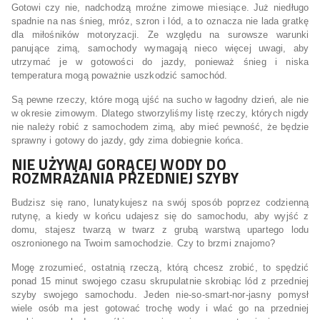
Gotowi czy nie, nadchodzą mroźne zimowe miesiące. Już niedługo
spadnie na nas śnieg, mróz, szron i lód, a to oznacza nie lada gratkę
dla miłośników motoryzacji. Ze względu na surowsze warunki
panujące zimą, samochody wymagają nieco więcej uwagi, aby
utrzymać je w gotowości do jazdy, ponieważ śnieg i niska
temperatura mogą poważnie uszkodzić samochód.
Są pewne rzeczy, które mogą ujść na sucho w łagodny dzień, ale nie
w okresie zimowym. Dlatego stworzyliśmy listę rzeczy, których nigdy
nie należy robić z samochodem zimą, aby mieć pewność, że będzie
sprawny i gotowy do jazdy, gdy zima dobiegnie końca.
NIE UŻYWAJ GORĄCEJ WODY DO
ROZMRAŻANIA PRZEDNIEJ SZYBY
Budzisz się rano, lunatykujesz na swój sposób poprzez codzienną
rutynę, a kiedy w końcu udajesz się do samochodu, aby wyjść z
domu, stajesz twarzą w twarz z grubą warstwą upartego lodu
oszronionego na Twoim samochodzie. Czy to brzmi znajomo?
Mogę zrozumieć, ostatnią rzeczą, którą chcesz zrobić, to spędzić
ponad 15 minut swojego czasu skrupulatnie skrobiąc lód z przedniej
szyby swojego samochodu. Jeden nie-so-smart-nor-jasny pomysł
wiele osób ma jest gotować trochę wody i wlać go na przedniej