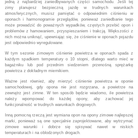
jedną z najbardziej zaniedbywanych części samochodu. Jeśli tej
zimy planujesz bezpieczną jazdę w trudnych warunkach
atmosferycznych, musisz pamiętać o odpowiednim ciśnieniu w
oponach i harmonogramie przeglądów, ponieważ zaniedbanie tego
może prowadzić do poważnych wypadków, częstych przebić opon i
problemów z hamowaniem, przyspieszaniem i trakcją. Większości z
nich można uniknąć, upewniając się, że ciśnienie w oponach pojazdu
jest odpowiednio wyregulowane.
W tym sezonie zimowym ciśnienie powietrza w oponach spada z
każdym spadkiem temperatury o 10 stopni, dlatego warto mieć w
bagażniku lub pod przednim siedzeniem przenośną sprężarkę
powietrza z dokładnym miernikiem.
Ważne jest również, aby mierzyć ciśnienie powietrza w oponie
samochodowej, gdy opona nie jest rozgrzana, a powietrze na
zewnątrz jest zimne. W ten sposób będzie wiadomo, ile powietrza
należy wpompować do każdej opony, aby zachować jej
funkcjonalność w trudnych warunkach drogowych.
Inną pomocną rzeczą jest wymiana opon na opony zimowe najlepszej
marki, ponieważ są one specjalnie zaprojektowane, aby wytrzymać
zimowe warunki i dobrze się spisywać nawet w niskich
temperaturach i na oblodzonych drogach.