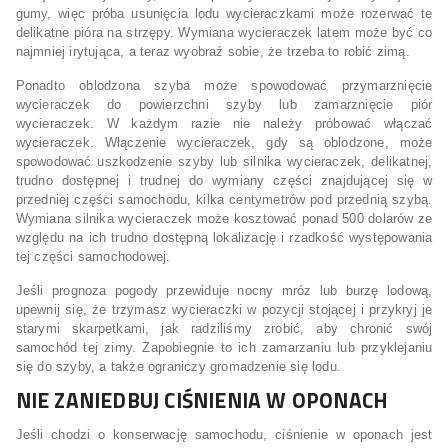
gumy, więc próba usunięcia lodu wycieraczkami może rozerwać te
delikatne pióra na strzępy. Wymiana wycieraczek latem może być co
najmniej irytująca, a teraz wyobraź sobie, że trzeba to robić zimą.
Ponadto oblodzona szyba może spowodować przymarznięcie
wycieraczek do powierzchni szyby lub zamarznięcie piór
wycieraczek. W każdym razie nie należy próbować włączać
wycieraczek. Włączenie wycieraczek, gdy są oblodzone, może
spowodować uszkodzenie szyby lub silnika wycieraczek, delikatnej,
trudno dostępnej i trudnej do wymiany części znajdującej się w
przedniej części samochodu, kilka centymetrów pod przednią szybą.
Wymiana silnika wycieraczek może kosztować ponad 500 dolarów ze
względu na ich trudno dostępną lokalizację i rzadkość występowania
tej części samochodowej.
Jeśli prognoza pogody przewiduje nocny mróz lub burzę lodową,
upewnij się, że trzymasz wycieraczki w pozycji stojącej i przykryj je
starymi skarpetkami, jak radziliśmy zrobić, aby chronić swój
samochód tej zimy. Zapobiegnie to ich zamarzaniu lub przyklejaniu
się do szyby, a także ograniczy gromadzenie się lodu.
NIE ZANIEDBUJ CIŚNIENIA W OPONACH
Jeśli chodzi o konserwację samochodu, ciśnienie w oponach jest