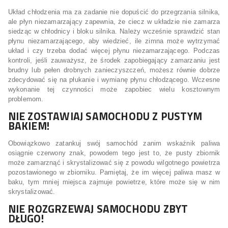
Układ chłodzenia ma za zadanie nie dopuścić do przegrzania silnika,
ale płyn niezamarzający zapewnia, że ciecz w układzie nie zamarza
siedząc w chłodnicy i bloku silnika. Należy wcześnie sprawdzić stan
płynu niezamarzającego, aby wiedzieć, ile zimna może wytrzymać
układ i czy trzeba dodać więcej płynu niezamarzającego. Podczas
kontroli, jeśli zauważysz, że środek zapobiegający zamarzaniu jest
brudny lub pełen drobnych zanieczyszczeń, możesz równie dobrze
zdecydować się na płukanie i wymianę płynu chłodzącego. Wczesne
wykonanie tej czynności może zapobiec wielu kosztownym
problemom.
NIE ZOSTAWIAJ SAMOCHODU Z PUSTYM
BAKIEM!
Obowiązkowo zatankuj swój samochód zanim wskaźnik paliwa
osiągnie czerwony znak, powodem tego jest to, że pusty zbiornik
może zamarznąć i skrystalizować się z powodu wilgotnego powietrza
pozostawionego w zbiorniku. Pamiętaj, że im więcej paliwa masz w
baku, tym mniej miejsca zajmuje powietrze, które może się w nim
skrystalizować.
NIE ROZGRZEWAJ SAMOCHODU ZBYT
DŁUGO!