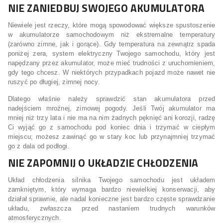
NIE ZANIEDBUJ SWOJEGO AKUMULATORA
Niewiele jest rzeczy, które mogą spowodować większe spustoszenie
w akumulatorze samochodowym niż ekstremalne temperatury
(zarówno zimne, jak i gorące). Gdy temperatura na zewnątrz spada
poniżej zera, system elektryczny Twojego samochodu, który jest
napędzany przez akumulator, może mieć trudności z uruchomieniem,
gdy tego chcesz. W niektórych przypadkach pojazd może nawet nie
ruszyć po długiej, zimnej nocy.
Dlatego właśnie należy sprawdzić stan akumulatora przed
nadejściem mroźnej, zimowej pogody. Jeśli Twój akumulator ma
mniej niż trzy lata i nie ma na nim żadnych pęknięć ani korozji, radzę
Ci wyjąć go z samochodu pod koniec dnia i trzymać w ciepłym
miejscu; możesz zawinąć go w stary koc lub przynajmniej trzymać
go z dala od podłogi.
NIE ZAPOMNIJ O UKŁADZIE CHŁODZENIA
Układ chłodzenia silnika Twojego samochodu jest układem
zamkniętym, który wymaga bardzo niewielkiej konserwacji, aby
działał sprawnie, ale nadal konieczne jest bardzo częste sprawdzanie
układu, zwłaszcza przed nastaniem trudnych warunków
atmosferycznych.