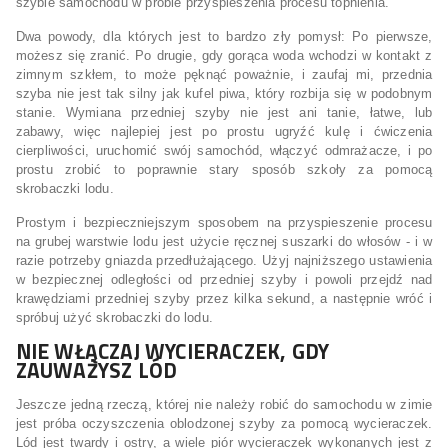
szybie samochodu w próbie przyspieszenia procesu topnienia.
Dwa powody, dla których jest to bardzo zły pomysł: Po pierwsze,
możesz się zranić. Po drugie, gdy gorąca woda wchodzi w kontakt z
zimnym szkłem, to może pęknąć poważnie, i zaufaj mi, przednia
szyba nie jest tak silny jak kufel piwa, który rozbija się w podobnym
stanie. Wymiana przedniej szyby nie jest ani tanie, łatwe, lub
zabawy, więc najlepiej jest po prostu ugryźć kulę i ćwiczenia
cierpliwości, uruchomić swój samochód, włączyć odmrażacze, i po
prostu zrobić to poprawnie stary sposób szkoły za pomocą
skrobaczki lodu.
Prostym i bezpieczniejszym sposobem na przyspieszenie procesu
na grubej warstwie lodu jest użycie ręcznej suszarki do włosów - i w
razie potrzeby gniazda przedłużającego. Użyj najniższego ustawienia
w bezpiecznej odległości od przedniej szyby i powoli przejdź nad
krawędziami przedniej szyby przez kilka sekund, a następnie wróć i
spróbuj użyć skrobaczki do lodu.
NIE WŁĄCZAJ WYCIERACZEK, GDY
ZAUWAŻYSZ LÓD
Jeszcze jedną rzeczą, której nie należy robić do samochodu w zimie
jest próba oczyszczenia oblodzonej szyby za pomocą wycieraczek.
Lód jest twardy i ostry, a wiele piór wycieraczek wykonanych jest z